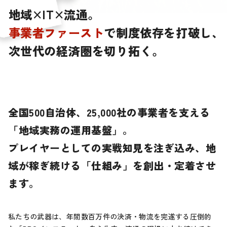
地
域
×
I
T
×
流
通
。
事
業
者
フ
ァ
ー
ス
ト
で
制
度
依
存
を
打
破
し
、
次
世
代
の
経
済
圏
を
切
り
拓
く
。
全国500自治体、25,000社の事業者を支える
「地域実務の運用基盤」。
プレイヤーとしての実戦知見を注ぎ込み、
地
域が稼ぎ続ける「仕組み」を創出・定着させ
ます。
私たちの武器は、年間数百万件の決済・物流を完遂する圧倒的