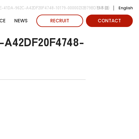
日本語
E-41DA-962C-A42DF20F4748-10179-00000232B79BD7A7 (1)
English
CE
NEWS
RECRUIT
CONTACT
-A42DF20F4748-