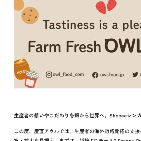
生産者の想いやこだわりを畑から世界へ。Shopeeシン
この度、産直アウルでは、生産者の海外販路開拓の支援
拓・拡大を見据え、まずは、越境 EC モール” Shopee S