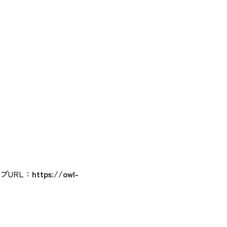
プURL：
https://owl-