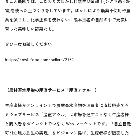
まこと農園では、こだわりのぼかし自然生態系耕土(シグマ菌×穀
物)を使った土づくりをしています。ぼかしにより農薬不使用や農
薬を減らし、化学肥料を使わない、熊本玉名の自然の中で元気に
育った美味しい野菜たち。
ぜひ一度お試しください！
https://owl-food.com/sellers/2760
【農林畜水産物の産直サービス「産直アウル」】
生産者様がオンライン上で農林畜水産物を消費者に直接販売でき
るウェブサービス「産直アウル」は市場を通すことなく生産者様
と購入者をダイレクトでつなぐ Web マーケットです。「自立自走
可能な地方創生の実現」をビジョンに掲げ、生産者様が販売した