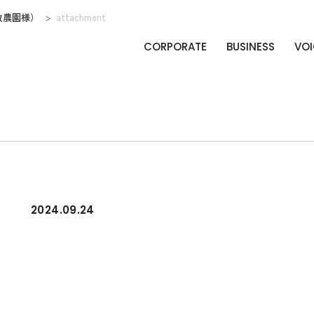
改農園様）
attachment
CORPORATE
BUSINESS
VOI
2024.09.24