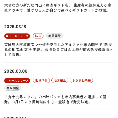
大切な方の新たな門出に産直ギフトを。 生産者の顔が見える産
直アウルで、受け取る人が自分で選べるギフトカードが登場。
2026.03.18
防災
商品開発
ニュースリリース
宮城県大河原町産つや姫を使用したアルファ化米の開発で“防災
食の地産地消”を実現。 炊き込みごはん４種が町の防災備蓄食と
して採択。
2026.03.06
地域活性
地方創生
ふるさと納税
ニュースリリース
商品開発
「九十九島いりこ」の出汁パックを市内事業者と連携して開
発。 3月1日より長崎県内中心に量販店で発売決定。