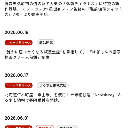
青森県弘前市の道の駅で人気の『弘前ティラミス』に待望の新
作登場。 ミシュラン3つ星出身シェフ監修の『弘前珈琲ティラミ
ス』が6月より発売開始。
2026.06.18
商品開発
ニュースリリース
“誰かに届けたくなる坂祝土産”を目指して。 『ほぎもんの濃厚
抹茶クリーム煎餅』誕生。
2026.06.17
ふるさと納税支援
ニュースリリース
北海道仁木町産「銀山米」を使用した米糀甘酒「Nobishiro」 ふ
るさと納税で寄附受付を開始。
2026.06.01
産地直送
産直アウル