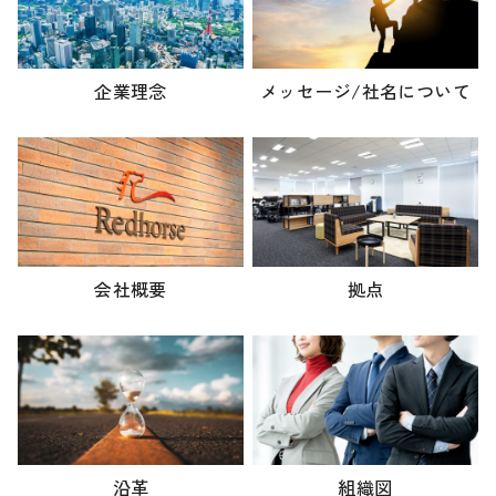
企業理念
メッセージ/
社名について
会社概要
拠点
沿革
組織図