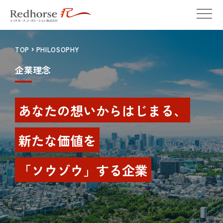
TOP
PHILOSOPHY
企業理念
あ
な
た
の
想
い
か
ら
は
じ
ま
る
、
新
た
な
価
値
を
「
ソ
ウ
ゾ
ウ
」
す
る
企
業