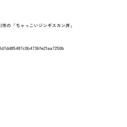
滝川市の「ちゃっこいジンギスカン丼」
251d7dd85487c0b4736fe21aa7250b