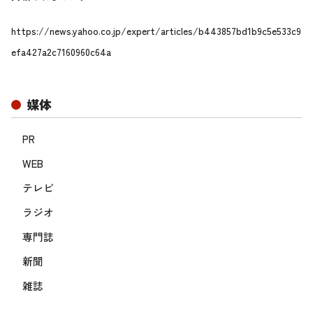
https://news.yahoo.co.jp/expert/articles/b443857bd1b9c5e533c9
efa427a2c7160960c64a
媒体
PR
WEB
テレビ
ラジオ
専門誌
新聞
雑誌