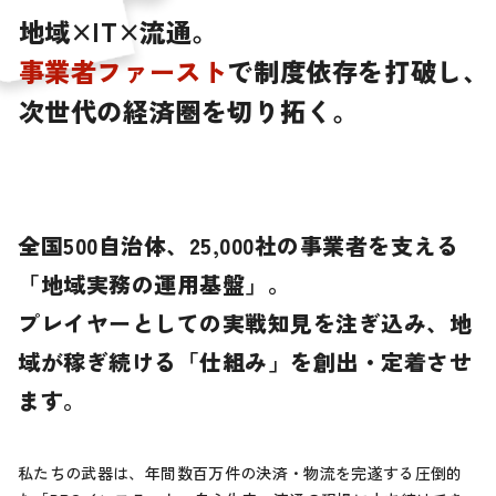
地
域
×
I
T
×
流
通
。
事
業
者
フ
ァ
ー
ス
ト
で
制
度
依
存
を
打
破
し
、
次
世
代
の
経
済
圏
を
切
り
拓
く
。
全国500自治体、25,000社の事業者を支える
「地域実務の運用基盤」。
プレイヤーとしての実戦知見を注ぎ込み、
地
域が稼ぎ続ける「仕組み」を創出・定着させ
ます。
私たちの武器は、年間数百万件の決済・物流を完遂する圧倒的