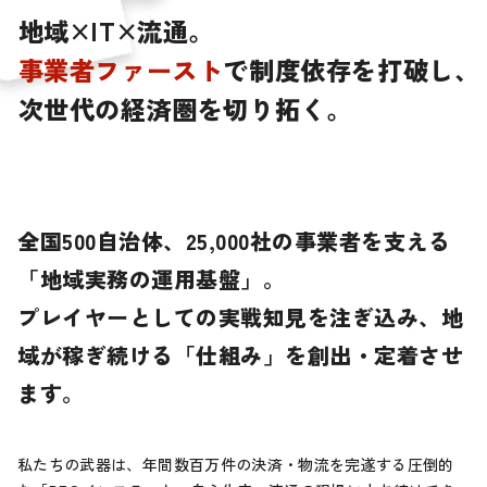
地
域
×
I
T
×
流
通
。
事
業
者
フ
ァ
ー
ス
ト
で
制
度
依
存
を
打
破
し
、
次
世
代
の
経
済
圏
を
切
り
拓
く
。
全国500自治体、25,000社の事業者を支える
「地域実務の運用基盤」。
プレイヤーとしての実戦知見を注ぎ込み、
地
域が稼ぎ続ける「仕組み」を創出・定着させ
ます。
私たちの武器は、年間数百万件の決済・物流を完遂する圧倒的