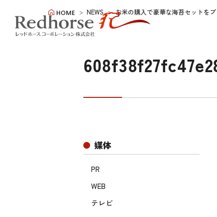
NEWS
お米の購入で豪華な海苔セットをプ
HOME
608f38f27fc47e2
媒体
PR
WEB
テレビ