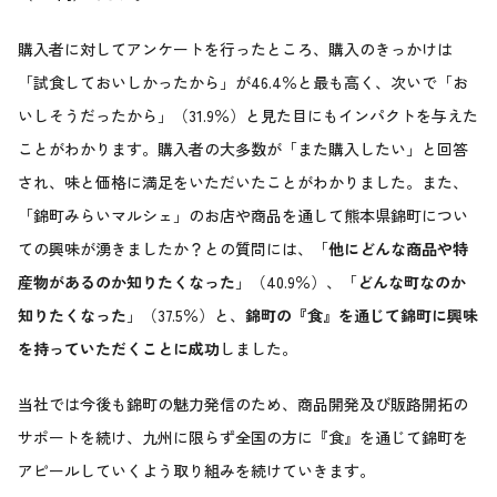
購入者に対してアンケートを行ったところ、購入のきっかけは
「試食しておいしかったから」が46.4％と最も高く、次いで「お
いしそうだったから」（31.9％）と見た目にもインパクトを与えた
ことがわかります。購入者の大多数が「また購入したい」と回答
され、味と価格に満足をいただいたことがわかりました。また、
「錦町みらいマルシェ」のお店や商品を通して熊本県錦町につい
ての興味が湧きましたか？との質問には、「
他にどんな商品や特
産物があるのか知りたくなった
」（40.9％）、「
どんな町なのか
知りたくなった
」（37.5％）と、
錦町の『食』を通じて錦町に興味
を持っていただくことに成功
しました。
当社では今後も錦町の魅力発信のため、商品開発及び販路開拓の
サポートを続け、九州に限らず全国の方に『食』を通じて錦町を
アピールしていくよう取り組みを続けていきます。