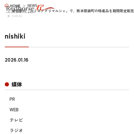
NEWS
HOME
新宿駅の「ルミネアグリマルシェ」で、熊本県錦町の特産品を期間限定販売。 
nishiki
nishiki
2026.01.16
媒体
PR
WEB
テレビ
ラジオ