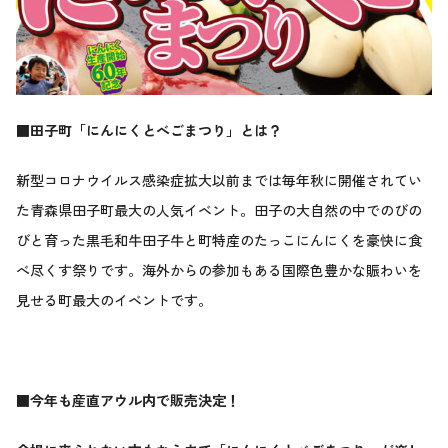
■田子町「にんにくとべごまつり」とは？
新型コロナウイルス感染症拡大以前までは毎年秋に開催されてい
た青森県田子町最大の人気イベント。田子の大自然の中でのびの
びと育った黒毛和牛田子牛と町特産のたっこにんにくを豪快に食
べ尽くす祭りです。海外からの参加もある国際色豊かな賑わいを
見せる町最大のイベントです。
■今年も産直アウル内で販売決定！