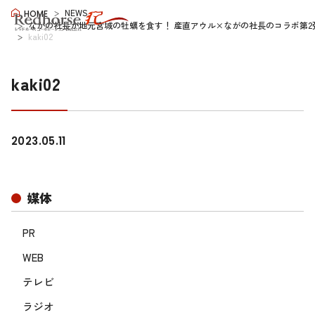
NEWS
HOME
ながの社長が地元宮城の牡蠣を食す！ 産直アウル×ながの社長のコラボ第2弾
kaki02
kaki02
2023.05.11
媒体
PR
WEB
テレビ
ラジオ