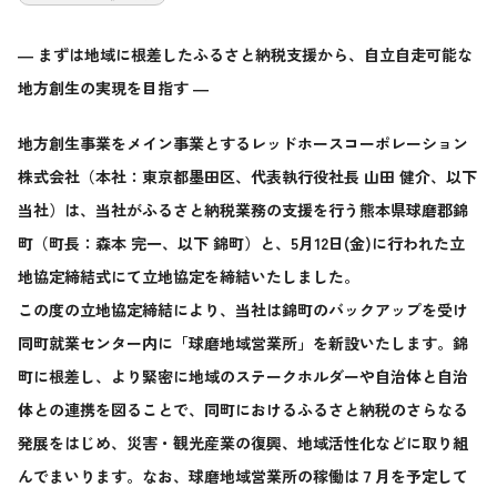
― まずは地域に根差したふるさと納税支援から、自立自走可能な
地方創生の実現を目指す ―
地方創生事業をメイン事業とするレッドホースコーポレーション
株式会社（本社：東京都墨田区、代表執行役社長 山田 健介、以下
当社）は、当社がふるさと納税業務の支援を行う熊本県球磨郡錦
町（町長：森本 完一、以下 錦町）と、5月12日(金)に行われた立
地協定締結式にて立地協定を締結いたしました。
この度の立地協定締結により、当社は錦町のバックアップを受け
同町就業センター内に「球磨地域営業所」を新設いたします。錦
町に根差し、より緊密に地域のステークホルダーや自治体と自治
体との連携を図ることで、同町におけるふるさと納税のさらなる
発展をはじめ、災害・観光産業の復興、地域活性化などに取り組
んでまいります。なお、球磨地域営業所の稼働は７月を予定して