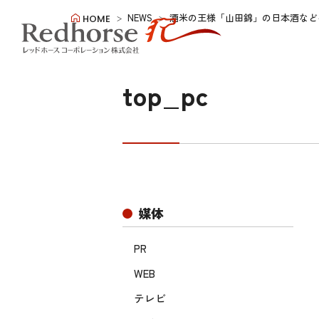
NEWS
酒米の王様「山田錦」の日本酒など
HOME
top_pc
媒体
PR
WEB
テレビ