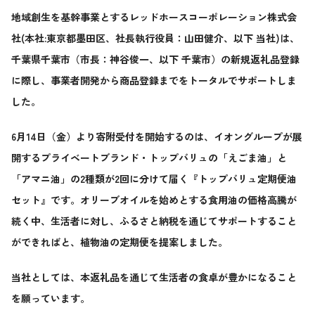
地域創生を基幹事業とするレッドホースコーポレーション株式会
社(本社:東京都墨田区、社長執行役員：山田健介、以下 当社)は、
千葉県千葉市（市長：神谷俊一、以下 千葉市）の新規返礼品登録
に際し、事業者開発から商品登録までをトータルでサポートしま
した。
6
月14日（金）より寄附受付を開始するのは、イオングループが展
開するプライベートブランド・トップバリュの「えごま油」と
「アマニ油」の2種類が2回に分けて届く『トップバリュ定期便油
セット』です。オリーブオイルを始めとする食用油の価格高騰が
続く中、生活者に対し、ふるさと納税を通じてサポートすること
ができればと、植物油の定期便を提案しました。
当社としては、本返礼品を通じて生活者の食卓が豊かになること
を願っています。