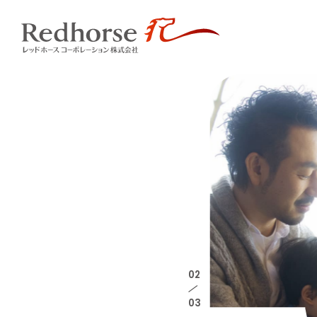
02
/
03