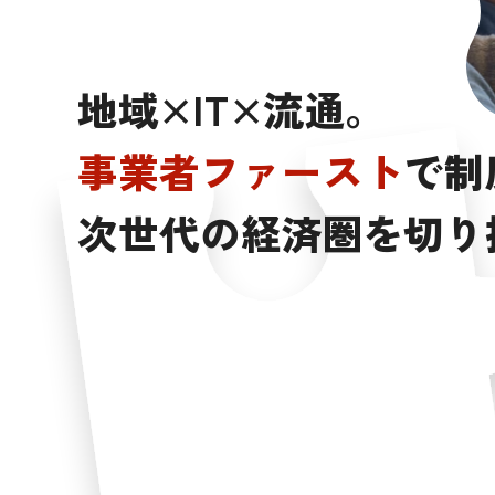
地
域
×
I
T
×
流
通
。
事
業
者
フ
ァ
ー
ス
ト
で
制
次
世
代
の
経
済
圏
を
切
り