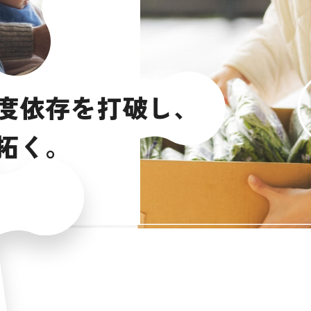
度
依
存
を
打
破
し
、
拓
く
。