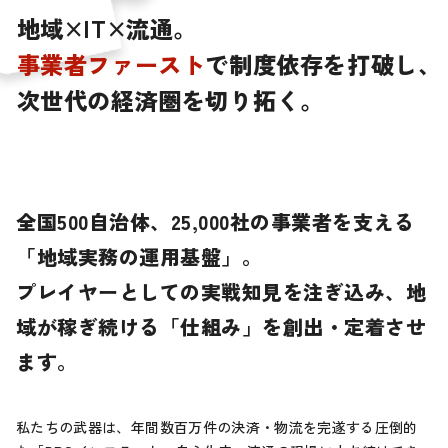
地
域
×
I
T
×
流
通
。
事
業
者
フ
ァ
ー
ス
ト
で
制
度
依
存
を
打
破
し
、
次
世
代
の
経
済
圏
を
切
り
拓
く
。
全国500自治体、25,000社の事業者を支える
「地域実務の運用基盤」。
プレイヤーとしての実戦知見を注ぎ込み、
地
域が稼ぎ続ける「仕組み」を創出・定着させ
ます。
私たちの武器は、年間数百万件の決済・物流を完遂する圧倒的