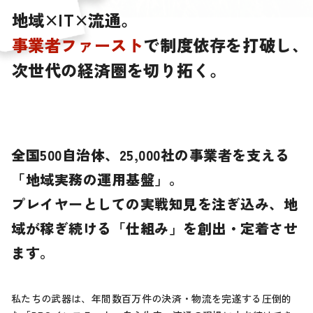
地
域
×
I
T
×
流
通
。
事
業
者
フ
ァ
ー
ス
ト
で
制
度
依
存
を
打
破
し
、
次
世
代
の
経
済
圏
を
切
り
拓
く
。
全国500自治体、25,000社の事業者を支える
「地域実務の運用基盤」。
プレイヤーとしての実戦知見を注ぎ込み、
地
域が稼ぎ続ける「仕組み」を創出・定着させ
ます。
私たちの武器は、年間数百万件の決済・物流を完遂する圧倒的