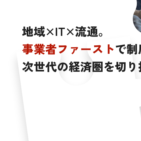
地
域
×
I
T
×
流
通
。
事
業
者
フ
ァ
ー
ス
ト
で
制
次
世
代
の
経
済
圏
を
切
り