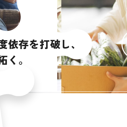
度
依
存
を
打
破
し
、
拓
く
。