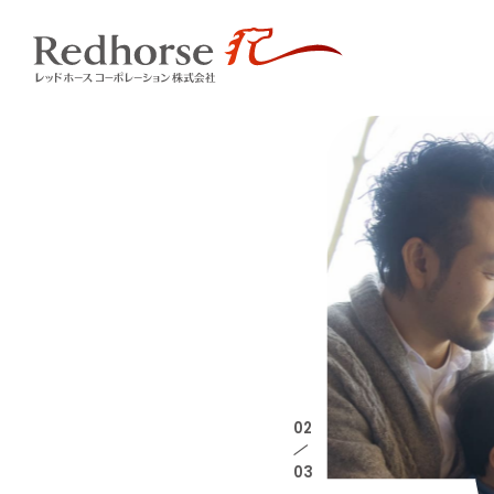
02
/
03