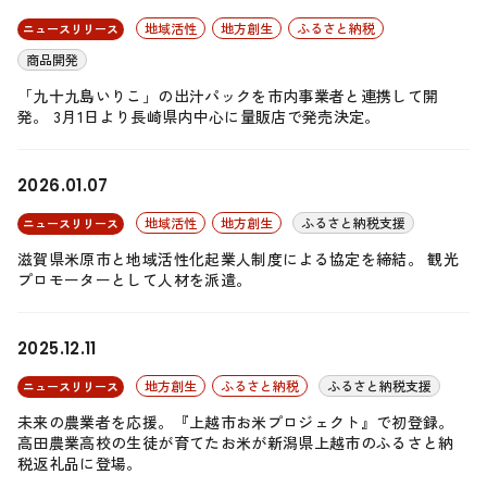
地域活性
地方創生
ふるさと納税
ニュースリリース
商品開発
「九十九島いりこ」の出汁パックを市内事業者と連携して開
発。 3月1日より長崎県内中心に量販店で発売決定。
2026.01.07
地域活性
地方創生
ふるさと納税支援
ニュースリリース
滋賀県米原市と地域活性化起業人制度による協定を締結。 観光
プロモーターとして人材を派遣。
2025.12.11
地方創生
ふるさと納税
ふるさと納税支援
ニュースリリース
未来の農業者を応援。『上越市お米プロジェクト』で初登録。
高田農業高校の生徒が育てたお米が新潟県上越市のふるさと納
税返礼品に登場。